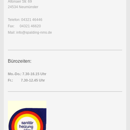
Altonaer Str. 69
24534 Neumünster
Telefon: 04321 46446
Fax: 04321 46620
Mail: info@spalding-nms.de
Bürozeiten:
Mo.-Do.: 7.30-16.15 Uhr
Fr.: 7.30-12.45 Uhr